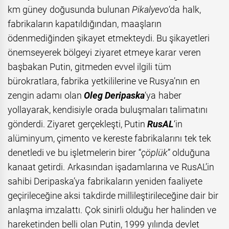
km güney doğusunda bulunan
Pikalyevo
‘da halk,
fabrikaların kapatıldığından, maaşların
ödenmediğinden şikayet etmekteydi. Bu şikayetleri
önemseyerek bölgeyi ziyaret etmeye karar veren
başbakan Putin, gitmeden evvel ilgili tüm
bürokratlara, fabrika yetkililerine ve Rusya’nın en
zengin adamı olan
Oleg Deripaska
‘ya haber
yollayarak, kendisiyle orada buluşmaları talimatını
gönderdi. Ziyaret gerçekleşti, Putin
RusAL
‘in
alüminyum, çimento ve kereste fabrikalarını tek tek
denetledi ve bu işletmelerin birer “
çöplük
” olduğuna
kanaat getirdi. Arkasından işadamlarına ve RusAL’in
sahibi Deripaska’ya fabrikaların yeniden faaliyete
geçirileceğine aksi takdirde millileştirileceğine dair bir
anlaşma imzalattı. Çok sinirli olduğu her halinden ve
hareketinden belli olan Putin, 1999 yılında devlet