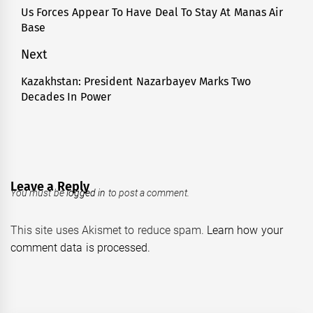
navigation
Us Forces Appear To Have Deal To Stay At Manas Air
Previous
Base
post:
Next
Kazakhstan: President Nazarbayev Marks Two
Next
Decades In Power
post:
Leave a Reply
You must be
logged in
to post a comment.
This site uses Akismet to reduce spam.
Learn how your
comment data is processed.