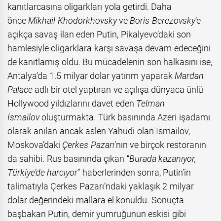
kanıtlarcasına oligarkları yola getirdi. Daha
önce
Mikhail Khodorkhovsky
ve
Boris Berezovsky
‘e
açıkça savaş ilan eden Putin, Pikalyevo’daki son
hamlesiyle oligarklara karşı savaşa devam edeceğini
de kanıtlamış oldu. Bu mücadelenin son halkasını ise,
Antalya’da 1.5 milyar dolar yatırım yaparak
Mardan
Palace
adlı bir otel yaptıran ve açılışa dünyaca ünlü
Hollywood yıldızlarını davet eden
Telman
İsmailov
oluşturmakta. Türk basınında Azeri işadamı
olarak anılan ancak aslen Yahudi olan İsmailov,
Moskova’daki
Çerkes Pazarı
‘nın ve birçok restoranın
da sahibi. Rus basınında çıkan “
Burada kazanıyor,
Türkiye’de harcıyor
” haberlerinden sonra, Putin’in
talimatıyla Çerkes Pazarı’ndaki yaklaşık 2 milyar
dolar değerindeki mallara el konuldu. Sonuçta
başbakan Putin, demir yumruğunun eskisi gibi