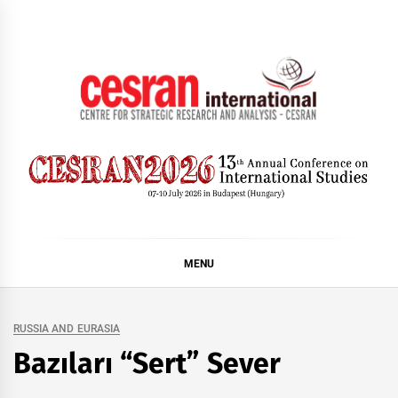
Skip
to
content
CESRAN International
MENU
RUSSIA AND EURASIA
Bazıları “Sert” Sever