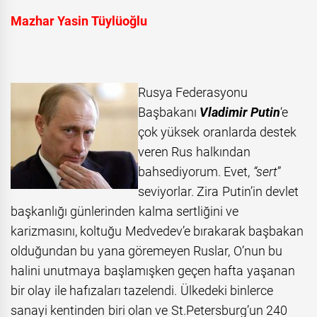
Mazhar Yasin Tüylüoğlu
Rusya Federasyonu
Başbakanı
Vladimir Putin
‘e
çok yüksek oranlarda destek
veren Rus halkından
bahsediyorum. Evet,
“sert
”
seviyorlar. Zira Putin’in devlet
başkanlığı günlerinden kalma sertliğini ve
karizmasını, koltuğu Medvedev’e bırakarak başbakan
olduğundan bu yana göremeyen Ruslar,
O’nun bu
halini unutmaya başlamışken geçen hafta yaşanan
bir olay ile hafızaları tazelendi. Ülkedeki binlerce
sanayi kentinden biri olan ve St.Petersburg’un 240