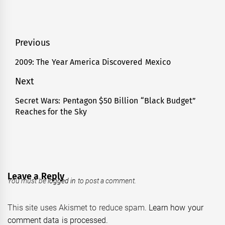
Post
Previous
navigation
2009: The Year America Discovered Mexico
Previous
post:
Next
Secret Wars: Pentagon $50 Billion “Black Budget”
Next
Reaches for the Sky
post:
Leave a Reply
You must be
logged in
to post a comment.
This site uses Akismet to reduce spam.
Learn how your
comment data is processed.