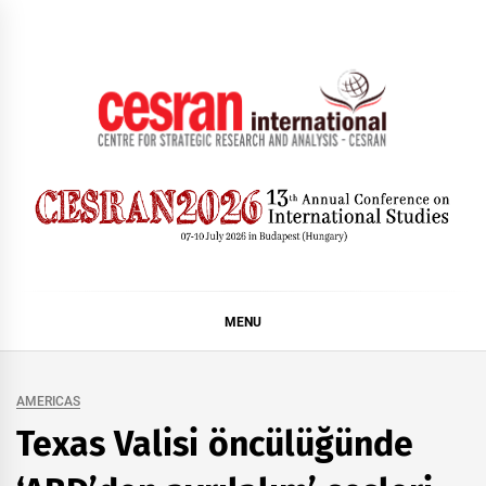
Skip
to
content
CESRAN International
MENU
AMERICAS
Texas Valisi öncülüğünde